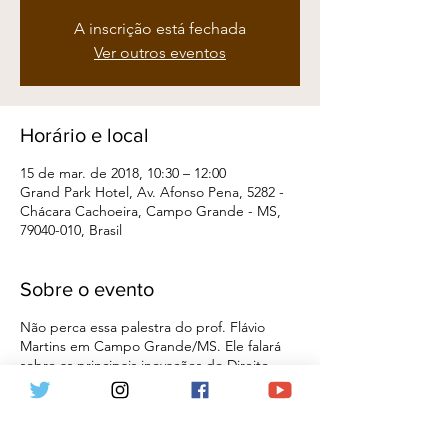
A inscrição está fechada
Ver outros eventos
Horário e local
15 de mar. de 2018, 10:30 – 12:00
Grand Park Hotel, Av. Afonso Pena, 5282 -
Chácara Cachoeira, Campo Grande - MS,
79040-010, Brasil
Sobre o evento
Não perca essa palestra do prof. Flávio
Martins em Campo Grande/MS. Ele falará
sobre as principais inovações do Direito
Constitucional e lançará a 2a edição do seu
livro "Curso de Direito Constitucional", da
editora Revista dos Tribunais, que será
vendido no local por apenas R$ 100,00 (cem