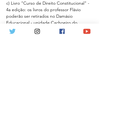
c) Livro "Curso de Direito Constitucional" - 
4a edição: os livros do professor Flávio 
poderão ser retirados no Damásio 
Educacional - unidade Cachoeiro do 
Itapemirim (Rua Ruy Barbosa, 28, Centro, 
Cachoeiro do Itapemirim). (028) 99937-6836
d) valor diferenciado: tudo isso pelo valor 
promocional…
Mostrar mais
Ingressos
Vendas encerradas
Tipo de ingresso
Lançamento Cachoeiro
Mais informações
Preço