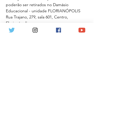
poderão ser retirados no Damásio 
Educacional - unidade FLORIANÓPOLIS 
Rua Trajano, 279, sala 601, Centro, 
Florianópolis
d) valor diferenciado: tudo isso pelo valor 
promocional de R$ 120,00 (cento e…
Mostrar mais
Ingressos
Esgotado
Tipo de ingresso
Lançamento FLORIANÓPOLIS
Mais informações
Preço
R$ 120,00