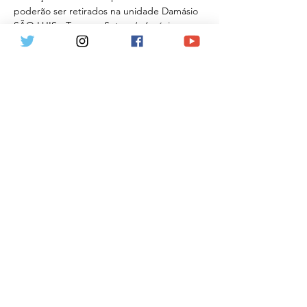
poderão ser retirados na unidade Damásio 
SÃO LUIS - Travessa Sete, s/n (próximo ao 
número 536), São Francisco, São Luis/MA, 
cep 65.076-450
d) valor diferenciado: tudo isso pelo valor…
Mostrar mais
Ingressos
Vendas encerradas
Tipo de ingresso
Lançamento SÃO LUIS
Mais informações
Preço
R$ 120,00