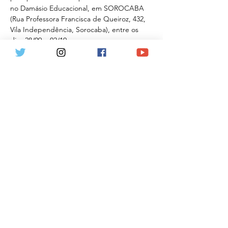
no Damásio Educacional, em SOROCABA 
(Rua Professora Francisca de Queiroz, 432, 
Vila Independência, Sorocaba), entre os 
dias 28/09 e 02/10. 
d) valor diferenciado: tudo isso pelo valor 
promocional de R$ 120,00…
Mostrar mais
Ingressos
Esgotado
Tipo de ingresso
Lançamento Sorocaba
Mais informações
Preço
R$ 120,00