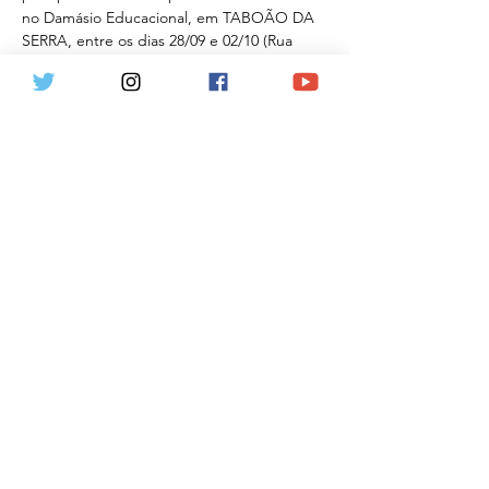
no Damásio Educacional, em TABOÃO DA 
SERRA, entre os dias 28/09 e 02/10 (Rua 
Elisabetta Lips, 129, Jardim Bontempo), das 
10h00 às 19h00. 
d) valor diferenciado: tudo isso pelo valor 
promocional…
Mostrar mais
Ingressos
Vendas encerradas
Tipo de ingresso
Lançamento Taboão
Mais informações
Preço
R$ 120,00