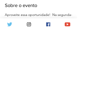
Sobre o evento
Aproveite essa oportunidade!  Na segunda-
feira, dia 21/08, o prof. Flávio Martins, um 
dos mais respeitados professores de 
Direito Constitucional do Brasil, estará na 
cidade de TRÊS CORAÇÕES  19:00, para 
falar sobre RETROCESSOS 
CONSTITUCIONAIS e OUTROS TEMAS DE 
DIREITO CONSTITUCIONAL. O evento é 
organizado pela UNINCOR. Ao final, 
ocorrerá o lançamento do livro "Curso de 
Direito Constitucional". Inscreva-se agora!
Compartilhe esse evento