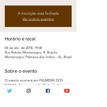
A inscrição está fechada
Ver outros eventos
Horário e local
04 de abr. de 2018, 19:00
Rua Bráulio Montenegro, R. Bráulio
Montenegro, Palmeira dos Índios - AL, Brasil
Sobre o evento
O evento ocorrerá em PALMEIRA DOS 
ÍNDIOS, Alagoas, no dia 04 de abril, a 
partir das 19h00, no auditório CESMAC. 
Além do professor Flávio Martins, serão 
expositores os professores AILTON 
JÚNIOR e JOSÉ MARQUES. Para se 