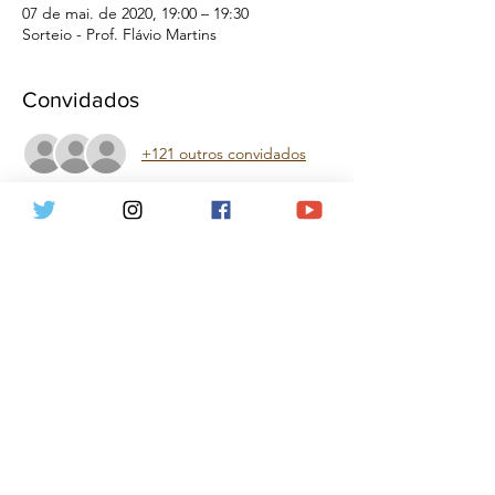
07 de mai. de 2020, 19:00 – 19:30
Sorteio - Prof. Flávio Martins
Convidados
+121 outros convidados
Sobre o evento
Sorteio de um curso de Extensão do 
Damásio. Faça sua inscrição gratuita
Compartilhe esse evento