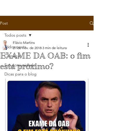
Post
Todos posts
Flávio Martins
Todos posts
27 de nov. de 2018
3 min de leitura
EXAME DA OAB: o fim
Começar
está próximo?
Sua comunidade
Dicas para o blog