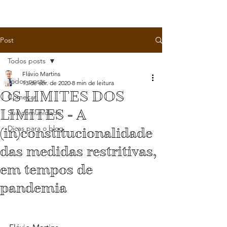
Post
Todos posts
Flávio Martins
Todos posts
13 de abr. de 2020
8 min de leitura
OS LIMITES DOS
Começar
LIMITES - A
Sua comunidade
Dicas para o blog
(in)constitucionalidade
das medidas restritivas,
em tempos de
pandemia