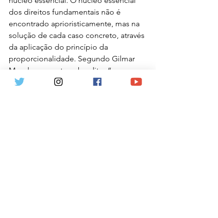
núcleo essencial. O núcleo essencial 
dos direitos fundamentais não é 
encontrado aprioristicamente, mas na 
solução de cada caso concreto, através 
da aplicação do princípio da 
proporcionalidade. Segundo Gilmar 
Mendes, no voto sobredito: “os 
sectários da chamada teoria relativa 
(‘
relative Theorie
’) entendem que o 
núcleo essencial há de ser definido 
para cada caso, tendo em vista o 
objetivo perseguido pela norma de 
caráter restritivo. O núcleo essencial 
seria aferido mediante a utilização de 
um processo de ponderação entre 
meios e fins (
zweck-mittel-prüfung
), 
com base no princípio da 
proporcionalidade. O núcleo essencial 
seria aquele mínimo insuscetível de 